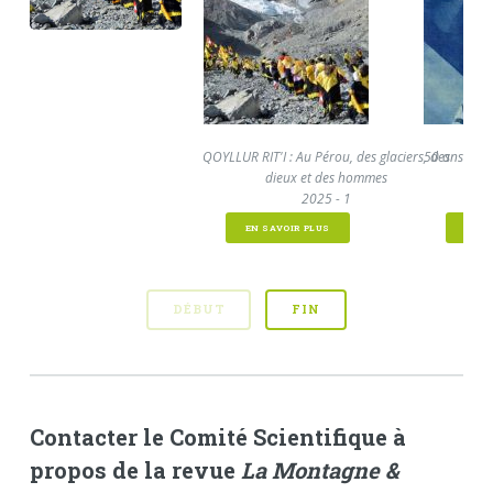
QOYLLUR RIT'I : Au Pérou, des glaciers, des
150 ans du CA
dieux et des hommes
2025 - 1
EN SAVOIR PLUS
EN S
DÉBUT
FIN
Contacter le Comité Scientifique à
propos de la revue
La Montagne &